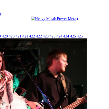
0
9
420
420
421
421
422
422
423
423
424
424
425
425