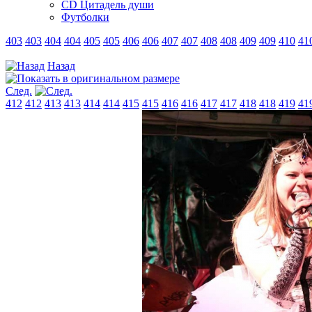
CD Цитадель души
Футболки
403
403
404
404
405
405
406
406
407
407
408
408
409
409
410
41
Назад
След.
412
412
413
413
414
414
415
415
416
416
417
417
418
418
419
41