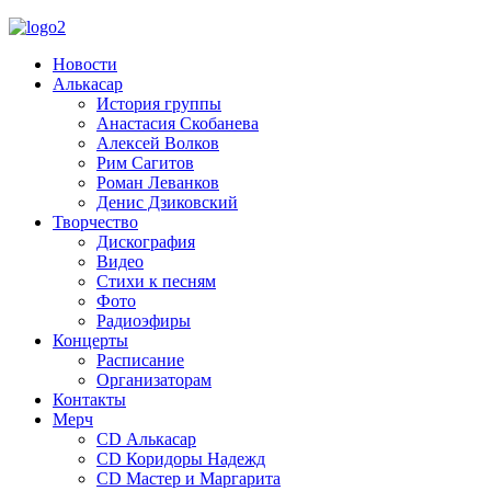
Новости
Алькасар
История группы
Анастасия Скобанева
Алексей Волков
Рим Сагитов
Роман Леванков
Денис Дзиковский
Творчество
Дискография
Видео
Стихи к песням
Фото
Радиоэфиры
Концерты
Расписание
Организаторам
Контакты
Мерч
CD Алькасар
CD Коридоры Надежд
CD Мастер и Маргарита